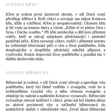
SVÁTOST KŘTU
Křest je svátost první duchovní obrody, v níž Duch svatý
přivtěluje křtěnce k Boží církvi a osvojuje mu milost Kristova
křtu, kříže a vzkříšení. Křest je neopakovatelný. Úkonem křtu
je lití vody na temeno hlavy a výrok: „Křtím té ve jméno Otce i
Syna i Ducha svatého.“ Při křtu nemluvňat a dětí jsou přítomni
rodiče, kteří se stávají subjektem předcházející i následné
pastýřské péče. Křest zavazuje církev, rodiče i přítomné kmotry
ke svědomité křesťanské péči o víru a život pokřtěného. Křtu
dospívajícího a dospělého předchází náležitá příprava a
vyučování. Kmotr doprovází život pokřtěného a pomáhá mu v
dalším duchovním růstu.
SVÁTOST BIŘMOVÁN
Biřmování je svátost, v níž Duch svatý oživuje a upevňuje víru
pokřtěného, který byl řádně vzdělán v evangeliu, vede ho k
uvědomělému vyznání víry a slibu věrnosti evangeliu a
obdařuje ho radostí a nadšením Kristova vyznavače. Biřmování
zvýrazňuje obecné kněžství v církvi, proto má být kladen důraz
na aktivní povinnosti víry a začlenění biřmovanců do
praktických služeb v náboženské obci. Zevní úkon biřmování