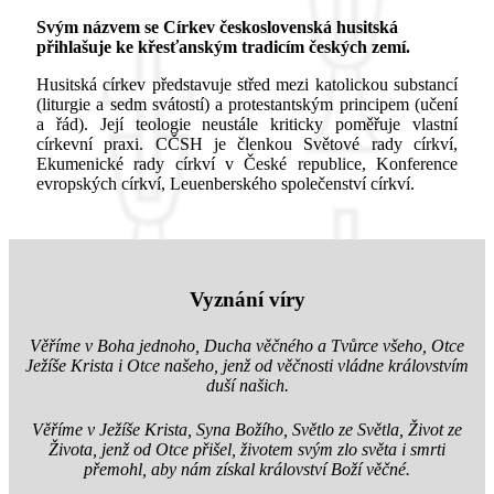
Svým názvem se Církev československá husitská
přihlašuje ke křesťanským tradicím českých zemí.
Husitská církev představuje střed mezi katolickou substancí
(liturgie a sedm svátostí) a protestantským principem (učení
a řád). Její teologie neustále kriticky poměřuje vlastní
církevní praxi. CČSH je členkou Světové rady církví,
Ekumenické rady církví v České republice, Konference
evropských církví, Leuenberského společenství církví.
Vyznání víry
Věříme v Boha jednoho, Ducha věčného a Tvůrce všeho, Otce
Ježíše Krista i Otce našeho, jenž od věčnosti vládne královstvím
duší našich.
Věříme v Ježíše Krista, Syna Božího, Světlo ze Světla, Život ze
Života, jenž od Otce přišel, životem svým zlo světa i smrti
přemohl, aby nám získal království Boží věčné.