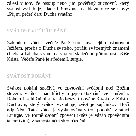
záleží v tom, že biskup nebo jim pověřený duchovní, který
svátost vysluhuje, klade biřmovanci na hlavu ruce se slovy:
„Přijmi pečeť darů Ducha svatého.
SVÁTOST VEČEŘE PÁNĚ
Základem svátosti večeře Páně jsou slova jejího ustanovení
Ježíšem, prosba o Ducha svatého, použití svátostných znamení
chleba a kalicha s vínem a víra ve skutečnou přítomnost Ježíše
Krista. Večeře Páně je středem Liturgie.
SVÁTOST POKÁNÍ
Svátost pokání spočívá ve zpytování svědomí pod Božím
slovem, v lítosti nad hříchy a jejich doznání, ve smíření s
Bohem i s bližními a v předsevzetí nového života v Kristu.
Duchovní, který svátost vysluhuje, zvěstuje kajícníkovi Boží
odpuštění. Tato svátost je vysluhována v trojí podobě: v rámci
Liturgie, ve formě osobní zpovědi (kněz je vázán zpovědním
tajemstvím), v samostatném shromáždění.