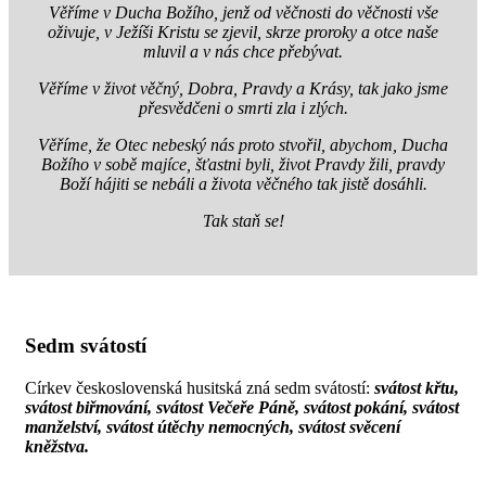
Věříme v Ducha Božího, jenž od věčnosti do věčnosti vše
oživuje, v Ježíši Kristu se zjevil, skrze proroky a otce naše
mluvil a v nás chce přebývat.
Věříme v život věčný, Dobra, Pravdy a Krásy, tak jako jsme
přesvědčeni o smrti zla i zlých.
Věříme, že Otec nebeský nás proto stvořil, abychom, Ducha
Božího v sobě majíce, šťastni byli, život Pravdy žili, pravdy
Boží hájiti se nebáli a života věčného tak jistě dosáhli.
Tak staň se!
Sedm svátostí
Církev československá husitská zná sedm svátostí:
svátost křtu,
svátost biřmování, svátost Večeře Páně, svátost pokání, svátost
manželství, svátost útěchy nemocných, svátost svěcení
kněžstva.