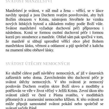
SVÁTOST MANŽELSTVÍ
Manželství je svátost, v níž muž a žena – věřící, se v lásce
navždy spojují a jsou Duchem svatým posvěcováni, aby byli
Božím obrazem v Kristu, nástrojem Stvořitele ke vzniku
nových lidských bytostí a základem rodiny podle Boží vůle.
Svátost manželství vyžaduje duchovní péči přípravnou i
následnou. Koná se formou osobní duchovní péče i formou
kurzů pro snoubence a manžele. Obřad sám pak spočívá v tom,
že manželé si slibují uprostřed věřící obce před Bohem
manželskou lásku, věrnost a oddanost a pijí společně z kalicha
na znamení slibu obětavé lásky.
SVÁTOST ÚTĚCHY NEMOCNÝCH
Ke službě církve patří návštěvy nemocných, ať již v ústavních
zařízeních nebo doma. Zavrcholením této duchovní péče je
svátost útěchy nemocných. V této svátosti je nemocný
posilován Duchem svatým skrze Boží slovo a modlitby a
potěšován ve víře v život věčný v Ježíši Kristu. Zevní úkon této
svátosti záleží ve čtení z Písma svatého, v modlitbách
přítomných a znamenání nemocného křížem. K této svátosti se
může připojit samostatně svátost pokání nebo společně se
svátostí večeře Páně.