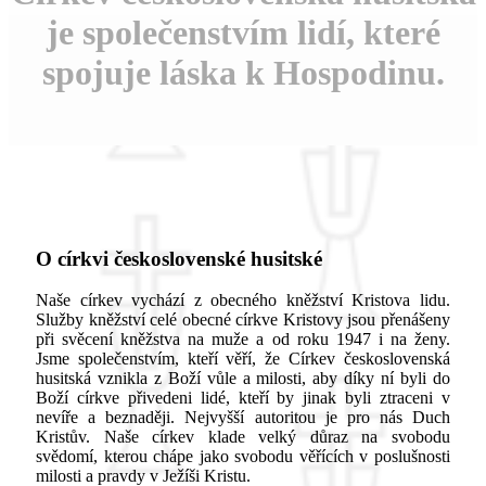
je společenstvím lidí, které
spojuje láska k Hospodinu.
O církvi československé husitské
Naše církev vychází z obecného kněžství Kristova lidu.
Služby kněžství celé obecné církve Kristovy jsou přenášeny
při svěcení kněžstva na muže a od roku 1947 i na ženy.
Jsme společenstvím, kteří věří, že Církev československá
husitská vznikla z Boží vůle a milosti, aby díky ní byli do
Boží církve přivedeni lidé, kteří by jinak byli ztraceni v
nevíře a beznaději. Nejvyšší autoritou je pro nás Duch
Kristův. Naše církev klade velký důraz na svobodu
svědomí, kterou chápe jako svobodu věřících v poslušnosti
milosti a pravdy v Ježíši Kristu.