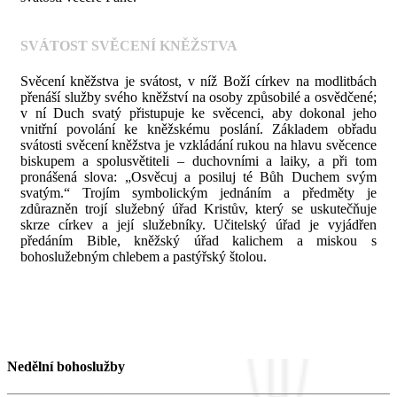
SVÁTOST SVĚCENÍ KNĚŽSTVA
Svěcení kněžstva je svátost, v níž Boží církev na modlitbách
přenáší služby svého kněžství na osoby způsobilé a osvědčené;
v ní Duch svatý přistupuje ke svěcenci, aby dokonal jeho
vnitřní povolání ke kněžskému poslání. Základem obřadu
svátosti svěcení kněžstva je vzkládání rukou na hlavu svěcence
biskupem a spolusvětiteli – duchovními a laiky, a při tom
pronášená slova: „Osvěcuj a posiluj té Bůh Duchem svým
svatým.“ Trojím symbolickým jednáním a předměty je
zdůrazněn trojí služebný úřad Kristův, který se uskutečňuje
skrze církev a její služebníky. Učitelský úřad je vyjádřen
předáním Bible, kněžský úřad kalichem a miskou s
bohoslužebným chlebem a pastýřský štolou.
Nedělní bohoslužby