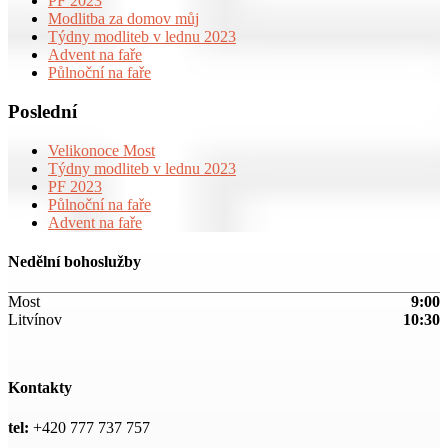
PF 2023
Modlitba za domov můj
Týdny modliteb v lednu 2023
Advent na faře
Půlnoční na faře
Poslední
Velikonoce Most
Týdny modliteb v lednu 2023
PF 2023
Půlnoční na faře
Advent na faře
Nedělní bohoslužby
Most
9:00
Litvínov
10:30
Kontakty
tel:
+420 777 737 757