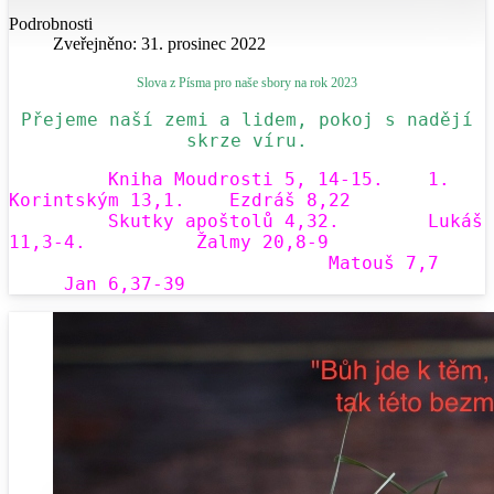
Podrobnosti
Zveřejněno: 31. prosinec 2022
Slova z Písma pro naše sbory na rok 2023
Přejeme naší zemi a lidem, pokoj s nadějí
skrze víru.
Kniha Moudrosti 5, 14-15.
1.
Korintským 13,1.
Ezdráš 8,22
Skutky apoštolů 4,32.
Lukáš
11,3-4.
Žalmy 20,8-9
Matouš 7,7
Jan 6,37-39