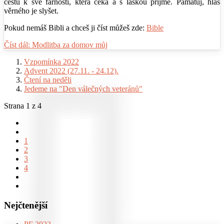
cestu k své farnosti, která čeká a s láskou přijme. Pamatuj, hlas
věrného je slyšet.
Pokud nemáš Bibli a chceš ji číst můžeš zde:
Bible
Číst dál: Modlitba za domov můj
Vzpomínka 2022
Advent 2022 (27.11. - 24.12).
Čtení na neděli
Jedeme na "Den válečných veteránů"
Strana 1 z 4
1
2
3
4
Nejčtenější