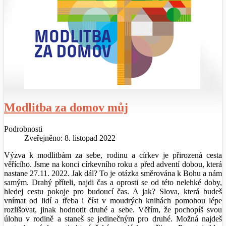
Modlitba za domov můj
Podrobnosti
Zveřejněno: 8. listopad 2022
Výzva k modlitbám za sebe, rodinu a církev je přirozená cesta
věřícího. Jsme na konci církevního roku a před adventí dobou, která
nastane 27.11. 2022. Jak dál? To je otázka směrována k Bohu a nám
samým. Drahý příteli, najdi čas a oprosti se od této nelehké doby,
hledej cestu pokoje pro budoucí čas. A jak? Slova, která budeš
vnímat od lidí a třeba i číst v moudrých knihách pomohou lépe
rozlišovat, jinak hodnotit druhé a sebe. Věřím, že pochopíš svou
úlohu v rodině a staneš se jedinečným pro druhé. Možná najdeš