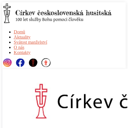
Domů
Aktuality
Svátost manželství
O nás
Kontakty