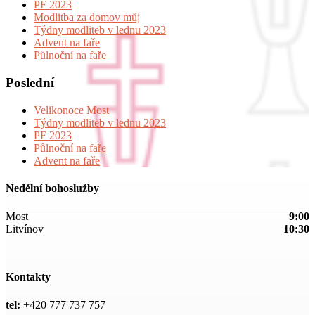
PF 2023
Modlitba za domov můj
Týdny modliteb v lednu 2023
Advent na faře
Půlnoční na faře
Poslední
Velikonoce Most
Týdny modliteb v lednu 2023
PF 2023
Půlnoční na faře
Advent na faře
Nedělní bohoslužby
Most
9:00
Litvínov
10:30
Kontakty
tel:
+420 777 737 757