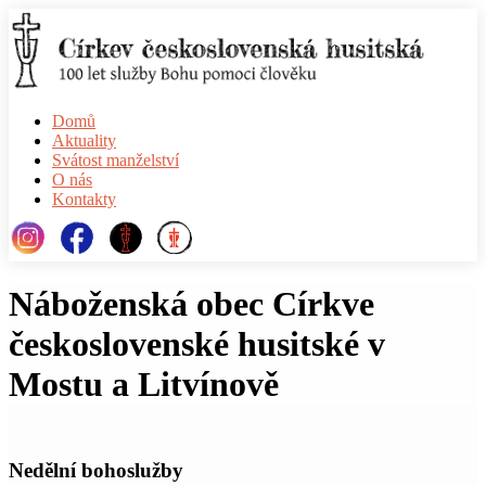
Domů
Aktuality
Svátost manželství
O nás
Kontakty
Náboženská obec Církve
československé husitské v
Mostu a Litvínově
Nedělní bohoslužby