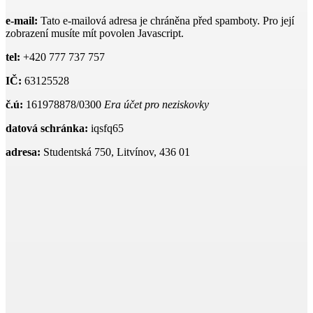
e-mail:
Tato e-mailová adresa je chráněna před spamboty. Pro její
zobrazení musíte mít povolen Javascript.
tel:
+420 777 737 757
IČ:
63125528
č.ú:
161978878/0300
Era účet pro neziskovky
datová schránka:
iqsfq65
adresa:
Studentská 750, Litvínov, 436 01