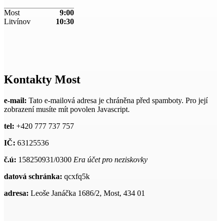
Most
9:00
Litvínov
10:30
Kontakty Most
e-mail:
Tato e-mailová adresa je chráněna před spamboty. Pro její
zobrazení musíte mít povolen Javascript.
tel:
+420 777 737 757
IČ:
63125536
č.ú:
158250931/0300
Era účet pro neziskovky
datová schránka:
qcxfq5k
adresa:
Leoše Janáčka 1686/2, Most, 434 01