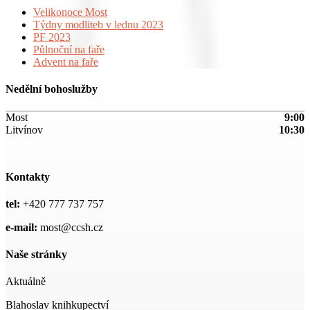
Velikonoce Most
Týdny modliteb v lednu 2023
PF 2023
Půlnoční na faře
Advent na faře
Nedělní bohoslužby
Most
9:00
Litvínov
10:30
Kontakty
tel:
+420 777 737 757
e-mail:
most@ccsh.cz
Naše stránky
Aktuálně
Blahoslav knihkupectví