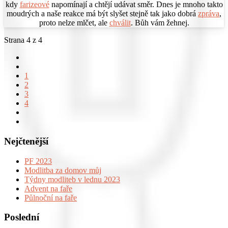
kdy
farizeové
napomínají a chtějí udávat směr. Dnes je mnoho takto
moudrých a naše reakce má být slyšet stejně tak jako dobrá
zpráva
,
proto nelze mlčet, ale
chválit
. Bůh vám žehnej.
Strana 4 z 4
1
2
3
4
Nejčtenější
PF 2023
Modlitba za domov můj
Týdny modliteb v lednu 2023
Advent na faře
Půlnoční na faře
Poslední